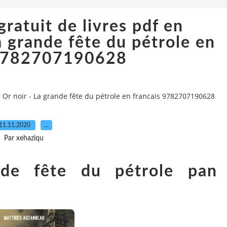
ratuit de livres pdf en
a grande fête du pétrole en
 9782707190628
 Or noir - La grande fête du pétrole en francais 9782707190628
11.11.2020
…
Par xehaziqu
de fête du pétrole pan